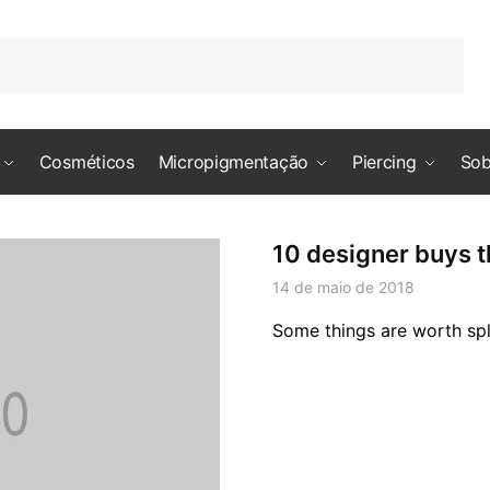
Cosméticos
Micropigmentação
Piercing
Sob
10 designer buys t
14 de maio de 2018
Some things are worth sp