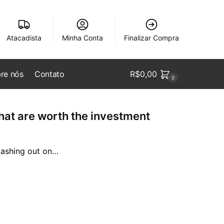
Atacadista
Minha Conta
Finalizar Compra
re nós
Contato
R$
0,00
0
hat are worth the investment
lashing out on…