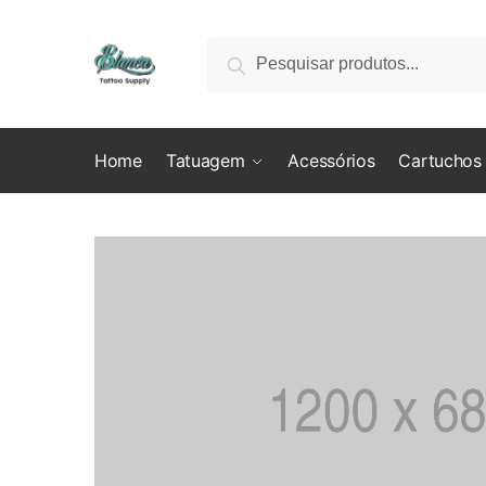
Skip
Skip
to
to
Pesquisar
Pesquisar
navigation
content
por:
Home
Tatuagem
Acessórios
Cartuchos