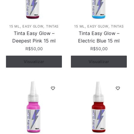
,
,
,
,
15 ML
EASY GLOW
TINTAS
15 ML
EASY GLOW
TINTAS
Tinta Easy Glow –
Tinta Easy Glow –
Deepest Pink 15 ml
Electric Blue 15 ml
R$
50,00
R$
50,00
Visualizar
Comprar
Visualizar
Comprar