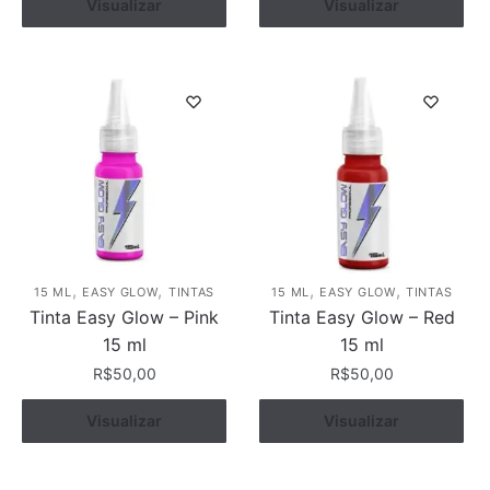
Visualizar
Comprar
Visualizar
Comprar
,
,
,
,
15 ML
EASY GLOW
TINTAS
15 ML
EASY GLOW
TINTAS
Tinta Easy Glow – Pink
Tinta Easy Glow – Red
15 ml
15 ml
R$
50,00
R$
50,00
Visualizar
Comprar
Visualizar
Comprar