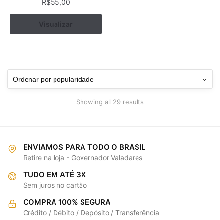
R$
55,00
Visualizar
Comprar
Sorted
Showing all 29 results
by
popularity
ENVIAMOS PARA TODO O BRASIL
Retire na loja - Governador Valadares
TUDO EM ATÉ 3X
Sem juros no cartão
COMPRA 100% SEGURA
Crédito / Débito / Depósito / Transferência