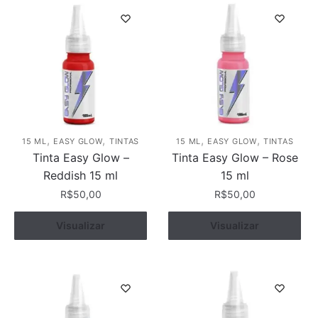
,
,
,
,
15 ML
EASY GLOW
TINTAS
15 ML
EASY GLOW
TINTAS
Tinta Easy Glow –
Tinta Easy Glow – Rose
Reddish 15 ml
15 ml
R$
50,00
R$
50,00
Visualizar
Comprar
Visualizar
Comprar