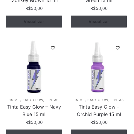
Monkey Brown 15 ml
Green 15 ml
R$
50,00
R$
50,00
Visualizar
Comprar
Visualizar
Comprar
,
,
,
,
15 ML
EASY GLOW
TINTAS
15 ML
EASY GLOW
TINTAS
Tinta Easy Glow – Navy
Tinta Easy Glow –
Blue 15 ml
Orchid Purple 15 ml
R$
50,00
R$
50,00