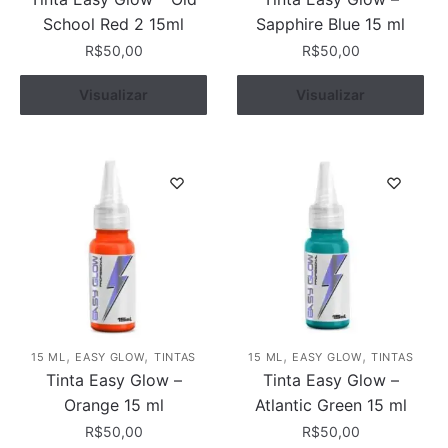
School Red 2 15ml
Sapphire Blue 15 ml
R$
50,00
R$
50,00
Visualizar
Comprar
Visualizar
Comprar
,
,
,
,
15 ML
EASY GLOW
TINTAS
15 ML
EASY GLOW
TINTAS
Tinta Easy Glow –
Tinta Easy Glow –
Orange 15 ml
Atlantic Green 15 ml
R$
50,00
R$
50,00