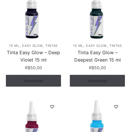
,
,
,
,
15 ML
EASY GLOW
TINTAS
15 ML
EASY GLOW
TINTAS
Tinta Easy Glow – Deep
Tinta Easy Glow –
Violet 15 ml
Deepest Green 15 ml
R$
50,00
R$
50,00
Visualizar
Comprar
Visualizar
Comprar