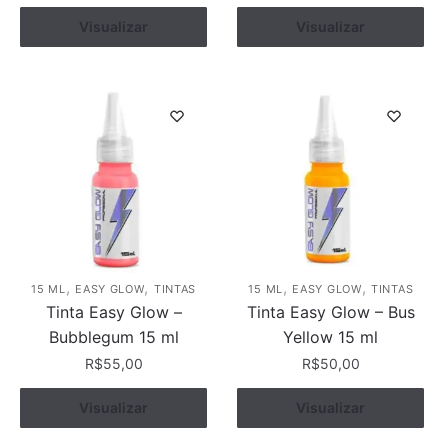
Visualizar
Comprar
Visualizar
Comprar
,
,
,
,
15 ML
EASY GLOW
TINTAS
15 ML
EASY GLOW
TINTAS
Tinta Easy Glow –
Tinta Easy Glow – Bus
Bubblegum 15 ml
Yellow 15 ml
R$
55,00
R$
50,00
Visualizar
Comprar
Visualizar
Comprar