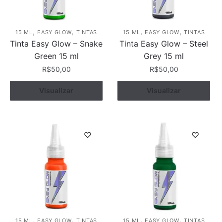
,
,
,
,
15 ML
EASY GLOW
TINTAS
15 ML
EASY GLOW
TINTAS
Tinta Easy Glow – Snake
Tinta Easy Glow – Steel
Green 15 ml
Grey 15 ml
R$
50,00
R$
50,00
Visualizar
Comprar
Visualizar
Comprar
,
,
,
,
15 ML
EASY GLOW
TINTAS
15 ML
EASY GLOW
TINTAS