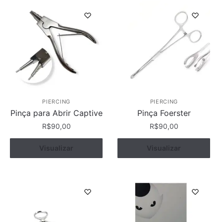
PIERCING
PIERCING
Pinça para Abrir Captive
Pinça Foerster
R$
90,00
R$
90,00
Visualizar
Comprar
Visualizar
Comprar