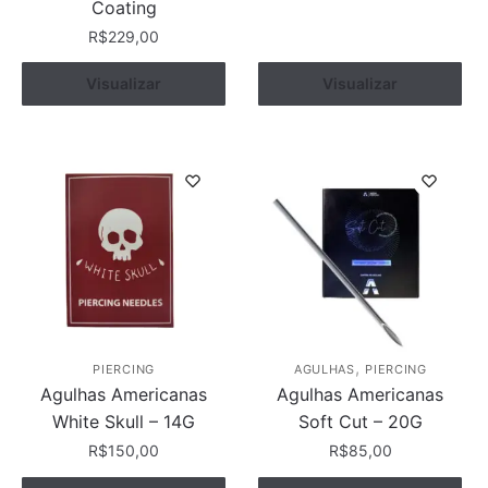
Coating
R$
229,00
Visualizar
Comprar
Visualizar
Comprar
,
PIERCING
AGULHAS
PIERCING
Agulhas Americanas
Agulhas Americanas
White Skull – 14G
Soft Cut – 20G
R$
150,00
R$
85,00