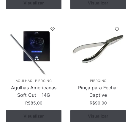
Visualizar
Comprar
Visualizar
Comprar
,
AGULHAS
PIERCING
PIERCING
Agulhas Americanas
Pinça para Fechar
Soft Cut – 14G
Captive
R$
85,00
R$
90,00
Visualizar
Comprar
Visualizar
Comprar