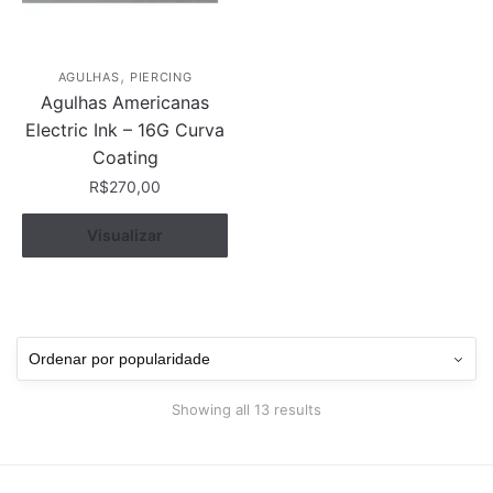
,
AGULHAS
PIERCING
Agulhas Americanas
Electric Ink – 16G Curva
Coating
R$
270,00
Visualizar
Comprar
Sorted
Showing all 13 results
by
popularity