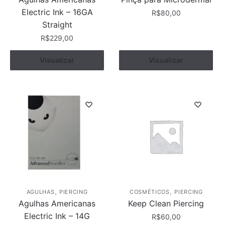
Electric Ink – 16GA
R$
80,00
Straight
R$
229,00
Visualizar
Comprar
Visualizar
Comprar
,
,
AGULHAS
PIERCING
COSMÉTICOS
PIERCING
Agulhas Americanas
Keep Clean Piercing
Electric Ink – 14G
R$
60,00