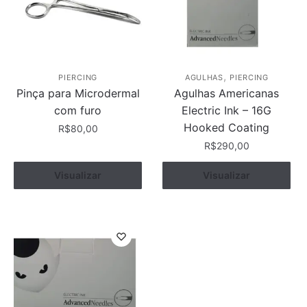
,
PIERCING
AGULHAS
PIERCING
Pinça para Microdermal
Agulhas Americanas
com furo
Electric Ink – 16G
Hooked Coating
R$
80,00
R$
290,00
Visualizar
Comprar
Visualizar
Comprar