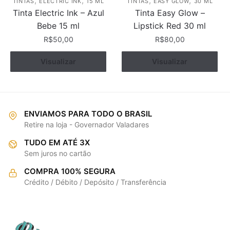
,
,
,
,
TINTAS
ELECTRIC INK
15 ML
TINTAS
EASY GLOW
30 ML
Tinta Electric Ink – Azul
Tinta Easy Glow –
Bebe 15 ml
Lipstick Red 30 ml
R$
50,00
R$
80,00
Visualizar
Comprar
Visualizar
Comprar
ENVIAMOS PARA TODO O BRASIL
Retire na loja - Governador Valadares
TUDO EM ATÉ 3X
Sem juros no cartão
COMPRA 100% SEGURA
Crédito / Débito / Depósito / Transferência