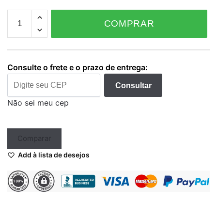
Tinta
COMPRAR
Easy
Glow
–
Ghost
Consulte o frete e o prazo de entrega:
White
15
Consultar
ml
Não sei meu cep
quantidade
Comparar
Add à lista de desejos