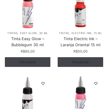
,
,
,
,
TINTAS
EASY GLOW
30 ML
TINTAS
ELECTRIC INK
15 ML
Tinta Easy Glow –
Tinta Electric Ink –
Bubblegum 30 ml
Laranja Oriental 15 ml
R$
80,00
R$
50,00
Visualizar
Comprar
Visualizar
Comprar