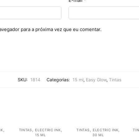
E-mail
*
avegador para a próxima vez que eu comentar.
SKU:
1814
Categorias:
15 ml
,
Easy Glow
,
Tintas
,
,
,
,
,
NK
TINTAS
ELECTRIC INK
TINTAS
ELECTRIC INK
TI
15 ML
30 ML