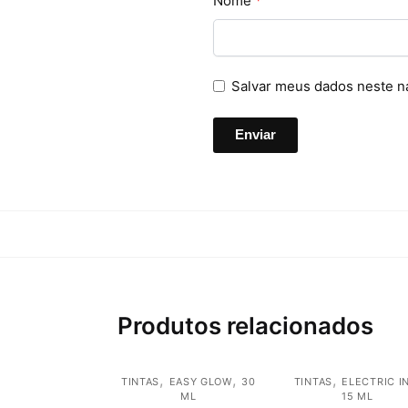
Nome
*
Salvar meus dados neste n
Produtos relacionados
,
,
,
TINTAS
EASY GLOW
30
TINTAS
ELECTRIC I
ML
15 ML