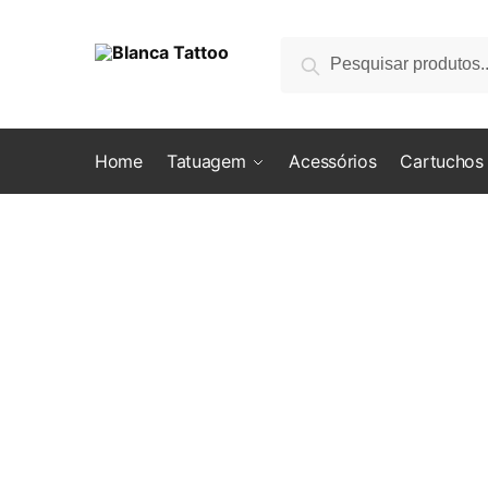
Skip
Skip
to
to
Pesquisar
Pesquisar
navigation
content
por:
Home
Tatuagem
Acessórios
Cartuchos