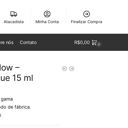
Atacadista
Minha Conta
Finalizar Compra
re nós
Contato
R$
0,00
0
low –
ue 15 ml
s gama
ado de fábrica.
k