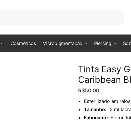
Cosméticos
Micropigmentação
Piercing
Sob
Tinta Easy G
Caribbean Bl
R$
50,00
Esterilizado em raio
Tamanho:
15 ml lacr
Fabricante:
Eletric In