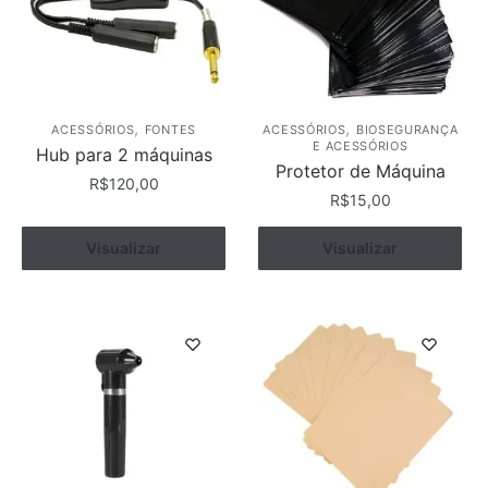
,
,
ACESSÓRIOS
FONTES
ACESSÓRIOS
BIOSEGURANÇA
E ACESSÓRIOS
Hub para 2 máquinas
Protetor de Máquina
R$
120,00
R$
15,00
Este
Visualizar
Comprar
Ver opções
Visualizar
produto
tem
várias
variantes.
As
opções
podem
ser
escolhidas