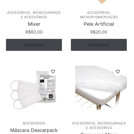
na
página
,
,
ACESSÓRIOS
BIOSEGURANÇA
ACESSÓRIOS
E ACESSÓRIOS
MICROPIGMENTAÇÃO
do
Mixer
Pele Artificial
produto
R$
60,00
R$
20,00
Visualizar
Comprar
Visualizar
Comprar
,
ACESSÓRIOS
ACESSÓRIOS
BIOSEGURANÇA
E ACESSÓRIOS
Máscara Descarpack