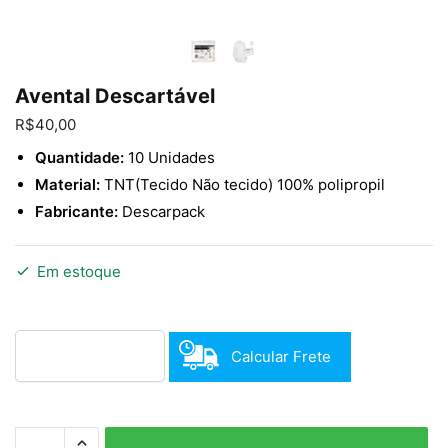
Enviar
Avental Descartável
R$
40,00
Quantidade:
10 Unidades
Material:
TNT(Tecido Não tecido) 100% polipropil
Fabricante:
Descarpack
Em estoque
Calcular Frete
Avental