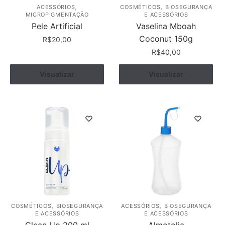
,
,
ACESSÓRIOS
COSMÉTICOS
BIOSEGURANÇA
MICROPIGMENTAÇÃO
E ACESSÓRIOS
Pele Artificial
Vaselina Mboah
Coconut 150g
R$
20,00
R$
40,00
Visualizar
Comprar
Visualizar
Comprar
,
,
COSMÉTICOS
BIOSEGURANÇA
ACESSÓRIOS
BIOSEGURANÇA
E ACESSÓRIOS
E ACESSÓRIOS
Clean Up 200 ml
Almotolia