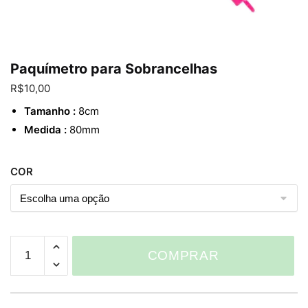
Enviar
Paquímetro para Sobrancelhas
R$
10,00
Tamanho :
8cm
Medida :
80mm
COR
Paquímetro
COMPRAR
para
Sobrancelhas
quantidade