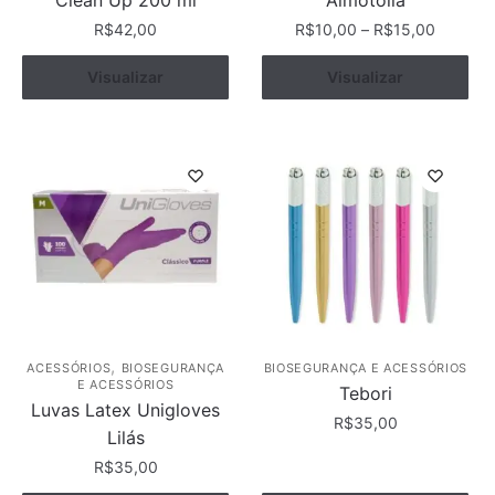
R$
42,00
R$
10,00
–
R$
15,00
Este
Visualizar
Comprar
Ver opções
Visualizar
produto
tem
várias
variantes.
As
opções
podem
ser
escolhidas
na
página
,
ACESSÓRIOS
BIOSEGURANÇA
BIOSEGURANÇA E ACESSÓRIOS
E ACESSÓRIOS
do
Tebori
Luvas Latex Unigloves
produto
R$
35,00
Lilás
Este
R$
35,00
produto