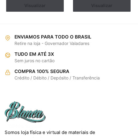
Este
Ver opções
Visualizar
Ver opções
Visualizar
tem
produto
várias
tem
variantes.
várias
As
variantes.
opções
ENVIAMOS PARA TODO O BRASIL
As
podem
Retire na loja - Governador Valadares
opções
ser
TUDO EM ATÉ 3X
podem
escolhidas
Sem juros no cartão
ser
na
escolhidas
COMPRA 100% SEGURA
página
na
Crédito / Débito / Depósito / Transferência
do
página
produto
do
produto
Somos loja física e virtual de materiais de