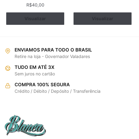
R$
40,00
Este
produto
Visualizar
Comprar
Ver opções
Visualizar
tem
várias
variantes.
As
ENVIAMOS PARA TODO O BRASIL
opções
Retire na loja - Governador Valadares
podem
TUDO EM ATÉ 3X
ser
Sem juros no cartão
escolhidas
na
COMPRA 100% SEGURA
página
Crédito / Débito / Depósito / Transferência
do
produto