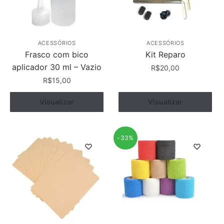
ACESSÓRIOS
ACESSÓRIOS
Frasco com bico
Kit Reparo
aplicador 30 ml – Vazio
R$
20,00
R$
15,00
Visualizar
Comprar
Visualizar
Comprar
-33%