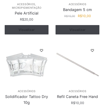
,
ACESSÓRIOS
ACESSÓRIOS
MICROPIGMENTAÇÃO
Bandagem 5 cm
Pele Artificial
O
O
R$
10,00
R$
15,00
R$
20,00
preço
preço
original
atual
Visualizar
Comprar
Visualizar
Comprar
era:
é:
R$15,00.
R$10,00.
ACESSÓRIOS
ACESSÓRIOS
Solidificador Tattoo Dry
Refil Caneta Free Hand
10g
R$
10,00