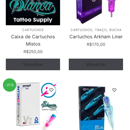
podem
ser
escolhidas
na
página
,
,
CARTUCHOS
CARTUCHOS
TRAÇO
BUCHA
do
Caixa de Cartuchos
Cartuchos Arkham Liner
produto
Mistos
R$
170,00
R$
250,00
Este
produto
Visualizar
Comprar
Ver opções
Visualizar
tem
várias
variantes.
-21%
As
opções
podem
ser
escolhidas
na