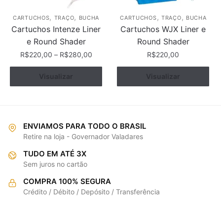
página
do
,
,
,
,
CARTUCHOS
TRAÇO
BUCHA
CARTUCHOS
TRAÇO
BUCHA
produto
Cartuchos Intenze Liner
Cartuchos WJX Liner e
e Round Shader
Round Shader
R$
220,00
–
R$
280,00
R$
220,00
Este
Este
Ver opções
Visualizar
Ver opções
Visualizar
produto
produto
tem
tem
várias
várias
variantes.
variantes.
ENVIAMOS PARA TODO O BRASIL
As
As
Retire na loja - Governador Valadares
opções
opções
TUDO EM ATÉ 3X
podem
podem
Sem juros no cartão
ser
ser
escolhidas
escolhidas
COMPRA 100% SEGURA
na
na
Crédito / Débito / Depósito / Transferência
página
página
do
do