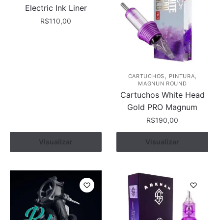
Electric Ink Liner
R$
110,00
Este
produto
tem
várias
,
,
CARTUCHOS
PINTURA
MAGNUN ROUND
variantes.
Cartuchos White Head
As
Gold PRO Magnum
opções
R$
190,00
podem
ser
Este
Ver opções
Visualizar
Ver opções
Visualizar
escolhidas
produto
na
tem
página
várias
do
variantes.
produto
As
opções