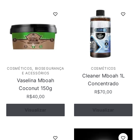
,
COSMÉTICOS
BIOSEGURANÇA
COSMÉTICOS
E ACESSÓRIOS
Cleaner Mboah 1L
Vaselina Mboah
Concentrado
Coconut 150g
R$
70,00
R$
40,00
Visualizar
Comprar
Visualizar
Comprar