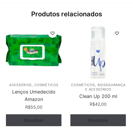
Produtos relacionados
,
,
ACESSÓRIOS
COSMÉTICOS
COSMÉTICOS
BIOSEGURANÇA
E ACESSÓRIOS
Lenços Umedecido
Clean Up 200 ml
Amazon
R$
42,00
R$
55,00
Visualizar
Comprar
Visualizar
Comprar