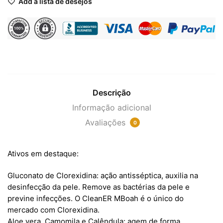
Add à lista de desejos
Descrição
Informação adicional
Avaliações
0
Ativos em destaque:
Gluconato de Clorexidina: ação antisséptica, auxilia na
desinfecção da pele. Remove as bactérias da pele e
previne infecções. O CleanER MBoah é o único do
mercado com Clorexidina.
Aloe vera, Camomila e Calêndula: agem de forma