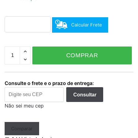
Calcular Frete
Cleaner
COMPRAR
Mboah
1L
Diluído
quantidade
Consulte o frete e o prazo de entrega:
Consultar
Não sei meu cep
Comparar