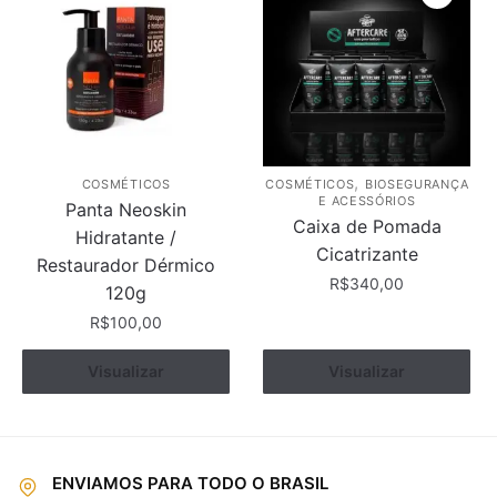
,
COSMÉTICOS
COSMÉTICOS
BIOSEGURANÇA
E ACESSÓRIOS
Panta Neoskin
Caixa de Pomada
Hidratante /
Cicatrizante
Restaurador Dérmico
R$
340,00
120g
R$
100,00
Visualizar
Comprar
Visualizar
Comprar
ENVIAMOS PARA TODO O BRASIL