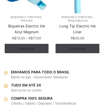
escolhidas
escolhidas
na
na
página
página
,
,
BIQUEIRA E PONTEIRA
BIQUEIRA E PONTEIRA
PINTURA
TRAÇO/BUCHA
do
do
Biqueiras Electric Ink
Long Tip Electric Ink
produto
produto
Azul Magnum
Liner
R$
72,00
–
R$
77,00
R$
30,00
Este
Este
Ver opções
Visualizar
Ver opções
Visualizar
produto
produto
tem
tem
várias
várias
variantes.
variantes.
ENVIAMOS PARA TODO O BRASIL
As
As
Retire na loja - Governador Valadares
opções
opções
TUDO EM ATÉ 3X
podem
podem
Sem juros no cartão
ser
ser
escolhidas
escolhidas
COMPRA 100% SEGURA
na
na
Crédito / Débito / Depósito / Transferência