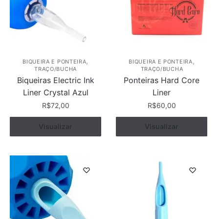
opções
opções
podem
podem
ser
ser
escolhidas
escolhidas
na
na
página
página
,
,
BIQUEIRA E PONTEIRA
BIQUEIRA E PONTEIRA
TRAÇO/BUCHA
TRAÇO/BUCHA
do
do
Biqueiras Electric Ink
Ponteiras Hard Core
produto
produto
Liner Crystal Azul
Liner
R$
72,00
R$
60,00
Este
Este
Ver opções
Visualizar
Ver opções
Visualizar
produto
produto
tem
tem
várias
várias
variantes.
variantes.
As
As
opções
opções
podem
podem
ser
ser