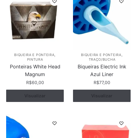
,
,
BIQUEIRA E PONTEIRA
BIQUEIRA E PONTEIRA
PINTURA
TRAÇO/BUCHA
Ponteiras White Head
Biqueiras Electric Ink
Magnum
Azul Liner
R$
60,00
R$
77,00
Este
Este
Ver opções
Visualizar
Ver opções
Visualizar
produto
produto
tem
tem
várias
várias
variantes.
variantes.
As
As