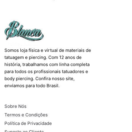
página
página
do
do
produto
produto
Somos loja física e virtual de materiais de
tatuagem e piercing. Com 12 anos de
história, trabalhamos com linha completa
para todos os profissionais tatuadores e
body piercing. Confira nosso site,
enviamos para todo Brasil.
INFORMAÇÕES
Sobre Nós
Termos e Condições
Política de Privacidade
Suporte ao Cliente