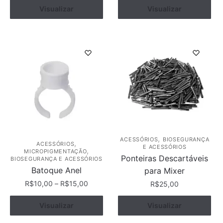
Visualizar
Comprar
Visualizar
Comprar
,
ACESSÓRIOS
BIOSEGURANÇA
,
ACESSÓRIOS
E ACESSÓRIOS
,
MICROPIGMENTAÇÃO
Ponteiras Descartáveis
BIOSEGURANÇA E ACESSÓRIOS
Batoque Anel
para Mixer
R$
10,00
–
R$
15,00
R$
25,00
Este
Ver opções
Visualizar
Visualizar
Comprar
produto