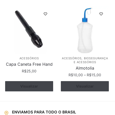
tem
várias
variantes.
As
opções
podem
ser
escolhidas
na
página
,
ACESSÓRIOS
ACESSÓRIOS
BIOSEGURANÇA
E ACESSÓRIOS
do
Capa Caneta Free Hand
Almotolia
produto
R$
25,00
R$
10,00
–
R$
15,00
Este
Este
Ver opções
Visualizar
Ver opções
Visualizar
produto
produto
tem
tem
várias
várias
variantes.
variantes.
As
ENVIAMOS PARA TODO O BRASIL