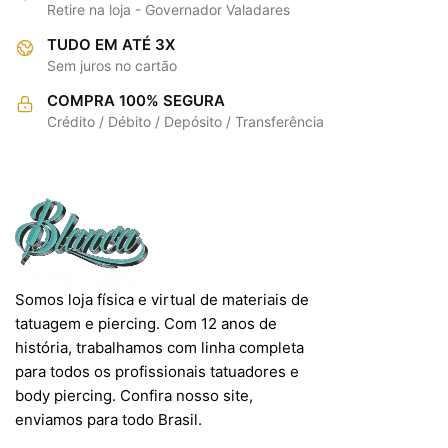
As
Retire na loja - Governador Valadares
opções
opções
podem
TUDO EM ATÉ 3X
podem
ser
Sem juros no cartão
ser
escolhidas
escolhidas
COMPRA 100% SEGURA
na
na
Crédito / Débito / Depósito / Transferência
página
página
do
do
produto
produto
Somos loja física e virtual de materiais de
tatuagem e piercing. Com 12 anos de
história, trabalhamos com linha completa
para todos os profissionais tatuadores e
body piercing. Confira nosso site,
enviamos para todo Brasil.