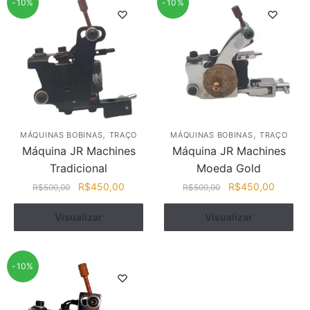
-10%
-10%
,
,
MÁQUINAS BOBINAS
TRAÇO
MÁQUINAS BOBINAS
TRAÇO
Máquina JR Machines
Máquina JR Machines
Tradicional
Moeda Gold
O
O
O
O
R$
450,00
R$
450,00
R$
500,00
R$
500,00
preço
preço
preço
preço
original
atual
original
atual
Visualizar
Comprar
Visualizar
Comprar
era:
é:
era:
é:
R$500,00.
R$450,00.
R$500,00.
R$450,
-10%