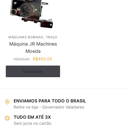
,
MÁQUINAS BOBINAS
TRAÇO
Máquina JR Machines
Moeda
O
O
R$
450,00
R$
500,00
preço
preço
original
atual
Visualizar
Comprar
era:
é:
R$500,00.
R$450,00.
ENVIAMOS PARA TODO O BRASIL
Retire na loja - Governador Valadares
TUDO EM ATÉ 3X
Sem juros no cartão