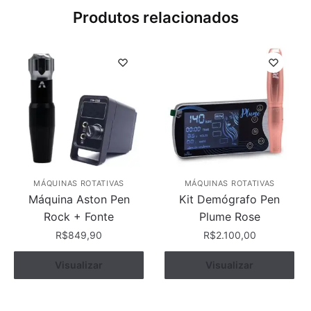
Produtos relacionados
MÁQUINAS ROTATIVAS
MÁQUINAS ROTATIVAS
Máquina Aston Pen
Kit Demógrafo Pen
Rock + Fonte
Plume Rose
R$
849,90
R$
2.100,00
Este
Ver opções
Visualizar
Visualizar
Comprar
produto
tem