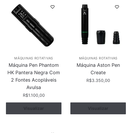
várias
variantes.
As
opções
podem
ser
escolhidas
na
página
MÁQUINAS ROTATIVAS
MÁQUINAS ROTATIVAS
do
Máquina Pen Phantom
Máquina Aston Pen
produto
HK Pantera Negra Com
Create
2 Fontes Acopláveis
R$
3.350,00
Avulsa
R$
1.100,00
Visualizar
Comprar
Visualizar
Comprar