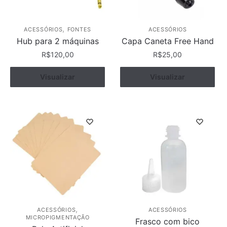
,
ACESSÓRIOS
FONTES
ACESSÓRIOS
Hub para 2 máquinas
Capa Caneta Free Hand
R$
120,00
R$
25,00
Este
Visualizar
Comprar
Ver opções
Visualizar
produto
tem
várias
variantes.
As
opções
podem
ser
escolhidas
na
página
,
ACESSÓRIOS
ACESSÓRIOS
MICROPIGMENTAÇÃO
do
Frasco com bico