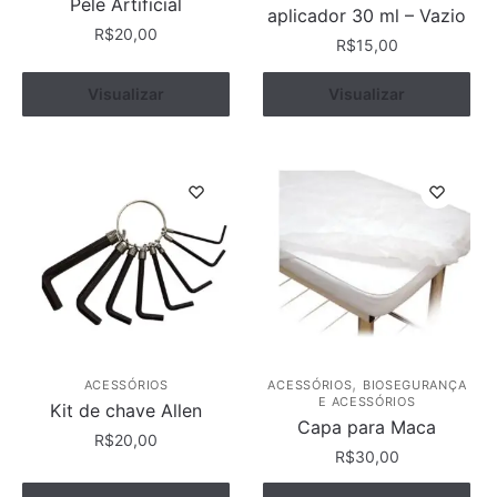
Pele Artificial
produto
aplicador 30 ml – Vazio
R$
20,00
R$
15,00
Visualizar
Comprar
Visualizar
Comprar
,
ACESSÓRIOS
ACESSÓRIOS
BIOSEGURANÇA
E ACESSÓRIOS
Kit de chave Allen
Capa para Maca
R$
20,00
R$
30,00