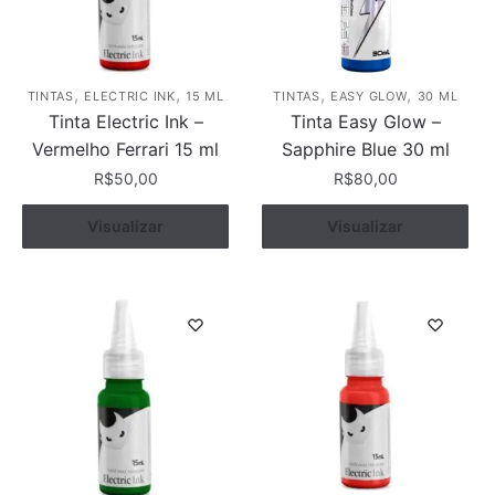
,
,
,
,
TINTAS
ELECTRIC INK
15 ML
TINTAS
EASY GLOW
30 ML
Tinta Electric Ink –
Tinta Easy Glow –
Vermelho Ferrari 15 ml
Sapphire Blue 30 ml
R$
50,00
R$
80,00
Visualizar
Comprar
Visualizar
Comprar