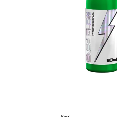
Env
Peso