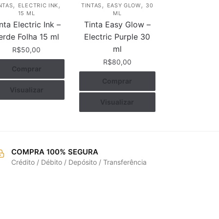
,
,
,
,
NTAS
ELECTRIC INK
TINTAS
EASY GLOW
30
15 ML
ML
nta Electric Ink –
Tinta Easy Glow –
erde Folha 15 ml
Electric Purple 30
ml
R$
50,00
R$
80,00
Comprar
Comprar
Visualizar
Visualizar
COMPRA 100% SEGURA
Crédito / Débito / Depósito / Transferência
REDES SOCIAIS