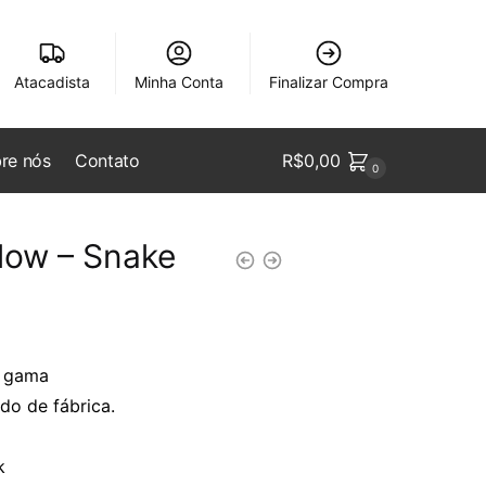
Atacadista
Minha Conta
Finalizar Compra
re nós
Contato
R$
0,00
0
low – Snake
s gama
do de fábrica.
k