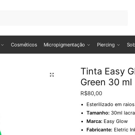
*
Sobrenome
Cosméticos
Micropigmentação
Piercing
Sob
l
*
Tinta Easy G
Green 30 ml
one
*
R$
80,00
Esterilizado em raio
tário ou Mensagem
*
Tamanho:
30ml lacra
Marca:
Easy Glow
Fabricante:
Eletric In