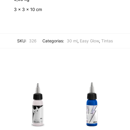
3 × 3 × 10 cm
SKU:
326
Categorias:
30 ml
,
Easy Glow
,
Tintas