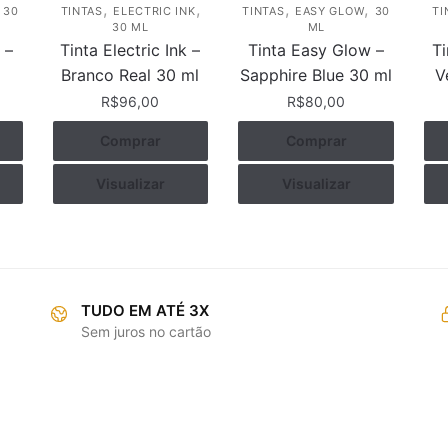
,
,
,
,
,
30
TINTAS
ELECTRIC INK
TINTAS
EASY GLOW
30
TI
30 ML
ML
 –
Tinta Electric Ink –
Tinta Easy Glow –
Ti
Branco Real 30 ml
Sapphire Blue 30 ml
V
R$
96,00
R$
80,00
Comprar
Comprar
Visualizar
Visualizar
TUDO EM ATÉ 3X
Sem juros no cartão
RMAÇÕES
COMPRAS