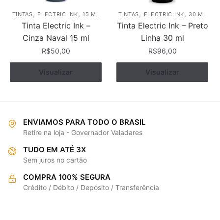
,
,
,
,
TINTAS
ELECTRIC INK
15 ML
TINTAS
ELECTRIC INK
30 ML
Tinta Electric Ink –
Tinta Electric Ink – Preto
Cinza Naval 15 ml
Linha 30 ml
R$
50,00
R$
96,00
Visualizar
Comprar
Visualizar
Comprar
ENVIAMOS PARA TODO O BRASIL
Retire na loja - Governador Valadares
TUDO EM ATÉ 3X
Sem juros no cartão
COMPRA 100% SEGURA
Crédito / Débito / Depósito / Transferência