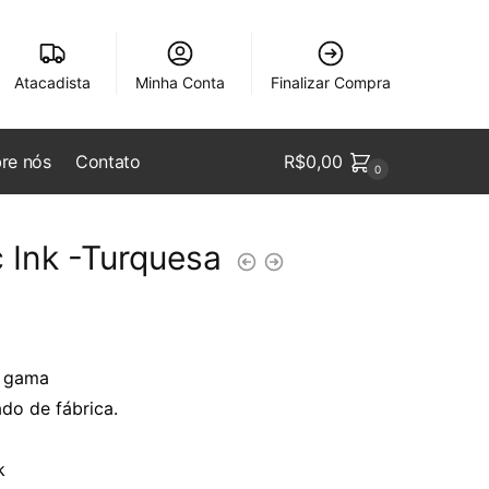
Atacadista
Minha Conta
Finalizar Compra
re nós
Contato
R$
0,00
0
c Ink -Turquesa
s gama
ado de fábrica.
k