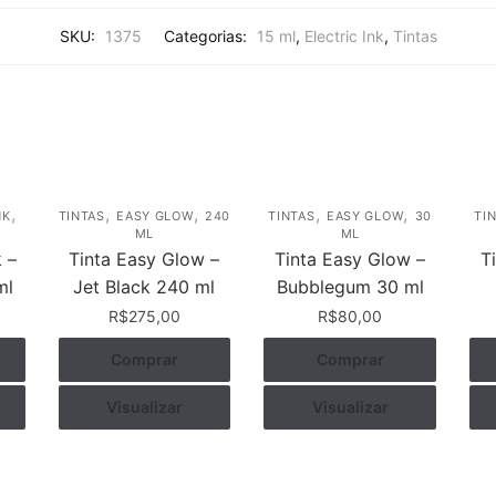
SKU:
1375
Categorias:
15 ml
,
Electric Ink
,
Tintas
,
,
,
,
,
NK
TINTAS
EASY GLOW
240
TINTAS
EASY GLOW
30
TI
ML
ML
k –
Tinta Easy Glow –
Tinta Easy Glow –
T
ml
Jet Black 240 ml
Bubblegum 30 ml
R$
275,00
R$
80,00
Comprar
Comprar
Visualizar
Visualizar