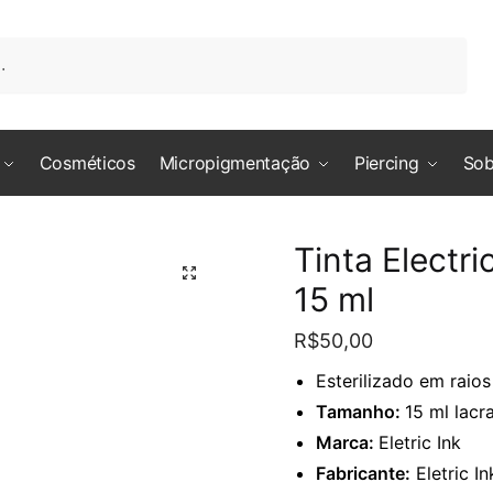
*
Cosméticos
Micropigmentação
Piercing
Sob
Sobrenome
l
*
Tinta Electri
🔍
15 ml
one
*
R$
50,00
Esterilizado em raio
tário ou Mensagem
*
Tamanho:
15 ml lacr
Marca:
Eletric Ink
Fabricante:
Eletric In