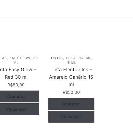
,
,
,
,
NTAS
EASY GLOW
30
TINTAS
ELECTRIC INK
ML
15 ML
inta Easy Glow –
Tinta Electric Ink –
Red 30 ml
Amarelo Canário 15
ml
R$
80,00
R$
50,00
Comprar
Comprar
Visualizar
Visualizar