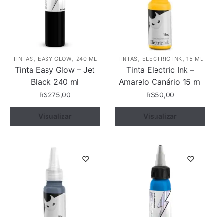
,
,
,
,
TINTAS
EASY GLOW
240 ML
TINTAS
ELECTRIC INK
15 ML
Tinta Easy Glow – Jet
Tinta Electric Ink –
Black 240 ml
Amarelo Canário 15 ml
R$
275,00
R$
50,00
Visualizar
Comprar
Visualizar
Comprar