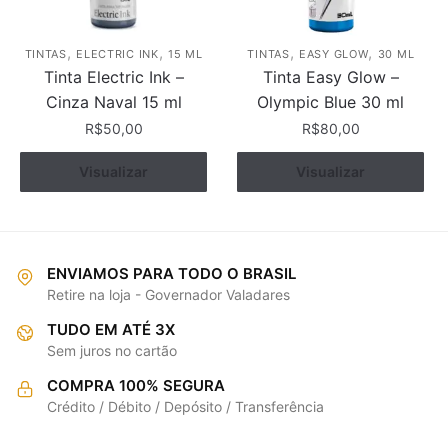
,
,
,
,
TINTAS
ELECTRIC INK
15 ML
TINTAS
EASY GLOW
30 ML
Tinta Electric Ink –
Tinta Easy Glow –
Cinza Naval 15 ml
Olympic Blue 30 ml
R$
50,00
R$
80,00
Visualizar
Comprar
Visualizar
Comprar
ENVIAMOS PARA TODO O BRASIL
Retire na loja - Governador Valadares
TUDO EM ATÉ 3X
Sem juros no cartão
COMPRA 100% SEGURA
Crédito / Débito / Depósito / Transferência