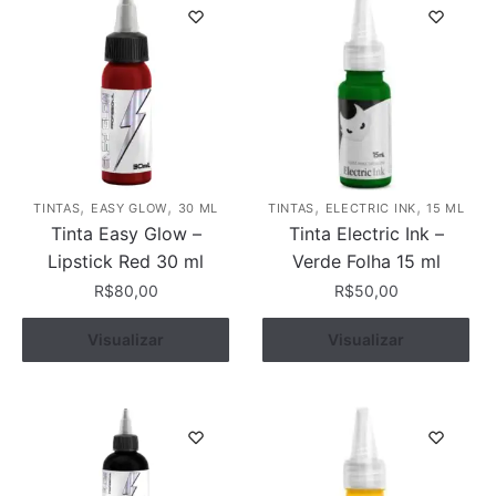
,
,
,
,
TINTAS
EASY GLOW
30 ML
TINTAS
ELECTRIC INK
15 ML
Tinta Easy Glow –
Tinta Electric Ink –
Lipstick Red 30 ml
Verde Folha 15 ml
R$
80,00
R$
50,00
Visualizar
Comprar
Visualizar
Comprar