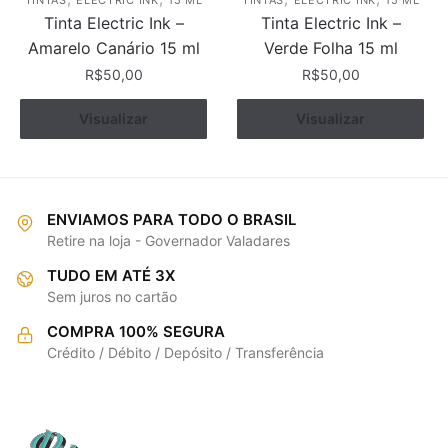
TINTAS
ELECTRIC INK
15 ML
TINTAS
ELECTRIC INK
15 ML
Tinta Electric Ink –
Tinta Electric Ink –
Amarelo Canário 15 ml
Verde Folha 15 ml
R$
50,00
R$
50,00
Visualizar
Comprar
Visualizar
Comprar
ENVIAMOS PARA TODO O BRASIL
Retire na loja - Governador Valadares
TUDO EM ATÉ 3X
Sem juros no cartão
COMPRA 100% SEGURA
Crédito / Débito / Depósito / Transferência