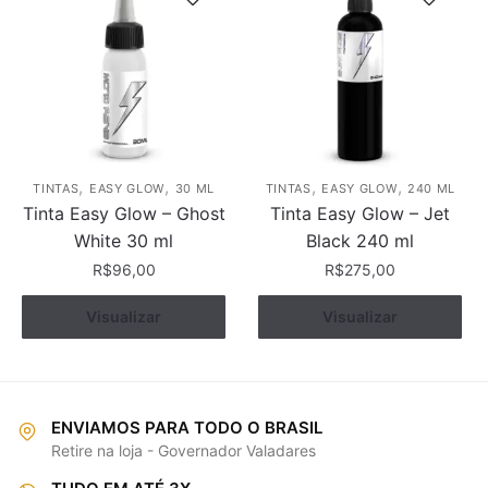
,
,
,
,
TINTAS
EASY GLOW
30 ML
TINTAS
EASY GLOW
240 ML
Tinta Easy Glow – Ghost
Tinta Easy Glow – Jet
White 30 ml
Black 240 ml
R$
96,00
R$
275,00
Visualizar
Comprar
Visualizar
Comprar
ENVIAMOS PARA TODO O BRASIL
Retire na loja - Governador Valadares