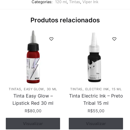
Categorias:
120 ml
,
Tintas
,
Viper Ink
Produtos relacionados
,
,
,
,
TINTAS
EASY GLOW
30 ML
TINTAS
ELECTRIC INK
15 ML
Tinta Easy Glow –
Tinta Electric Ink – Preto
Lipstick Red 30 ml
Tribal 15 ml
R$
80,00
R$
55,00
Visualizar
Comprar
Visualizar
Comprar